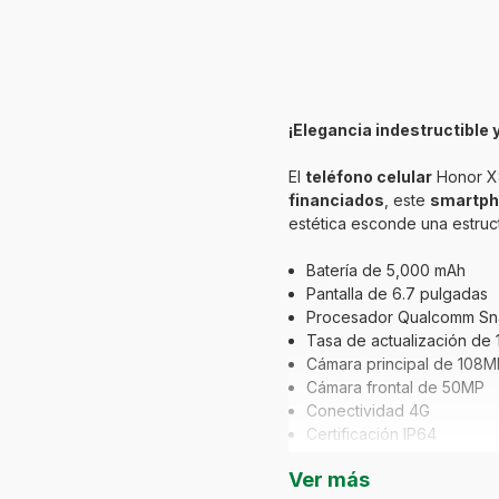
¡Elegancia indestructible 
El
teléfono celular
Honor X8
financiados
, este
smartp
estética esconde una estructu
Batería de 5,000 mAh
Pantalla de 6.7 pulgadas
Procesador Qualcomm Sn
Tasa de actualización de 
Cámara principal de 108M
Cámara frontal de 50MP
Conectividad 4G
Certificación IP64
Ver más
¿Buscas celulares con fin