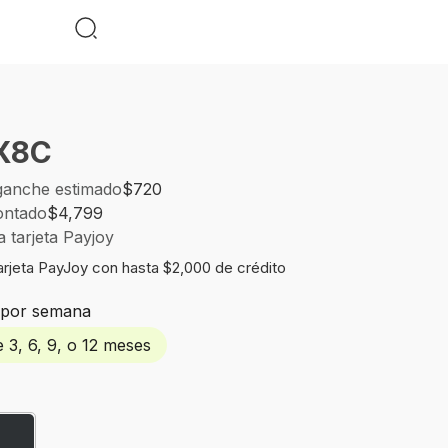
X8C
ganche estimado
$720
ontado
$4,799
a tarjeta Payjoy
Tarjeta PayJoy con hasta $2,000 de crédito
0
por semana
 3, 6, 9, o 12 meses