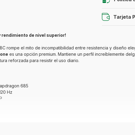
Tarjeta 
y rendimiento de nivel superior!
C rompe el mito de incompatibilidad entre resistencia y diseño ele
hone
es una opción premium. Mantiene un perfil increíblemente delg
ra reforzada para resistir el uso diario.
apdragon 685
120 Hz
P
anciamiento? ¡Compra en PayJoy en línea y llévatelo a pagos 