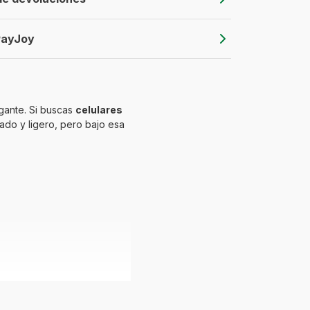
PayJoy
gante. Si buscas
celulares
ado y ligero, pero bajo esa
semanales!