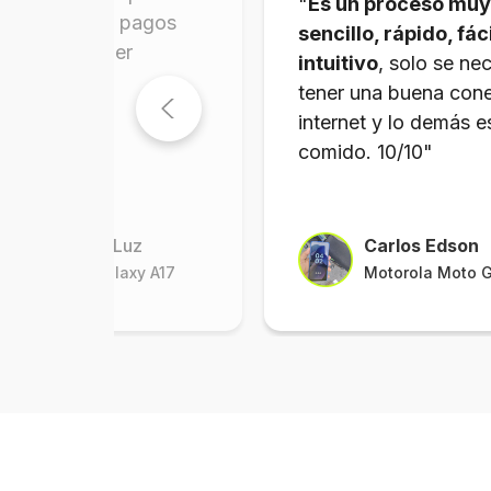
"
Es un proceso muy
e el proceso,
pagos
sencillo, rápido, fáci
es y llegó súper
intuitivo
, solo se nec
o.
"
tener una buena cone
internet y lo demás e
comido. 10/10"
María de la Luz
Carlos Edson
Samsung Galaxy A17
Motorola Moto 