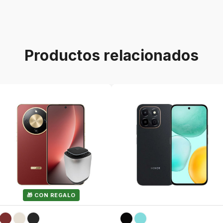
n pagos pequeños y pagos fijos en PayJoy!
a domicilio!
Productos relacionados
🎁 CON REGALO