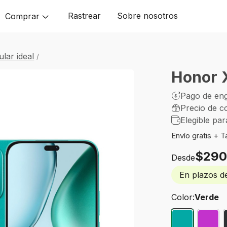
Rastrear
Sobre nosotros
Comprar
lar ideal
Honor 
Pago de en
¡Sólo
Precio de c
quedan
Elegible par
null
!
Envío gratis + 
$29
Desde
En plazos de
Color:
Verde