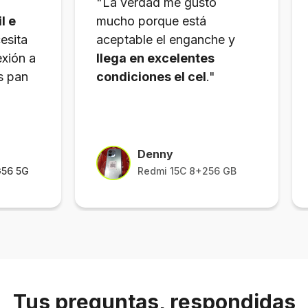
"La verdad me gustó
l e
mucho porque está
esita
aceptable el enganche y
xión a
llega en excelentes
s pan
condiciones el cel
."
Denny
G56 5G
Redmi 15C 8+256 GB
Tus preguntas, respondidas