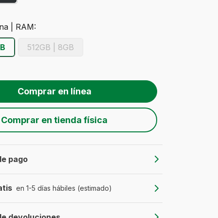
na | RAM:
GB
512GB | 8GB
Comprar en tienda física
 de pago
atis
en 1-5 días hábiles (estimado)
 de devoluciones