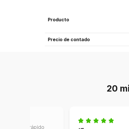
Producto
Precio de contado
20 mi
 fue fácil y rápido