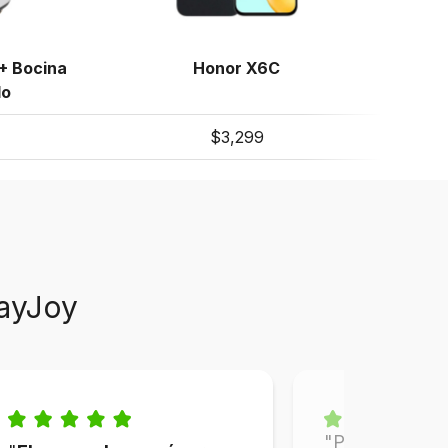
+ Bocina
Honor X6C
lo
$3,299
ayJoy
"Pagos accesib