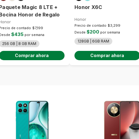
Paquete Magic 8 LTE +
Honor X6C
Bocina Honor de Regalo
Honor
Honor
Precio de contado
$3,299
Precio de contado
$7,199
$200
Desde
por semana
$435
Desde
por semana
128GB | 6GB RAM
256 GB | 8 GB RAM
Comprar ahora
Comprar ahora