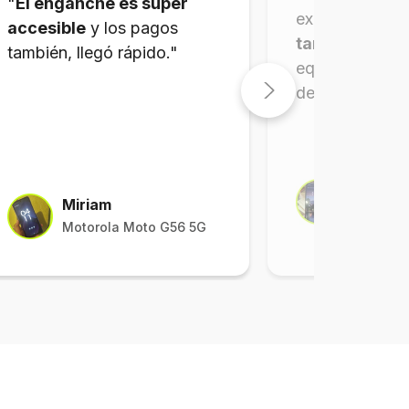
"
El enganche es súper
excelente y
mu
accesible
y los pagos
tantos requisi
también, llegó rápido."
equipo llegó d
de lo esperado
Juan Ar
Miriam
Honor Ma
Motorola Moto G56 5G
8+256 G