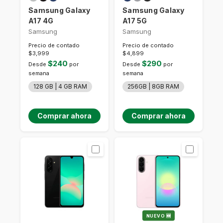
Samsung Galaxy
Samsung Galaxy
A17 4G
A17 5G
Samsung
Samsung
Precio de contado
Precio de contado
$3,999
$4,899
$240
$290
Desde
por
Desde
por
semana
semana
128 GB | 4 GB RAM
256GB | 8GB RAM
Comprar ahora
Comprar ahora
NUEVO 🆕