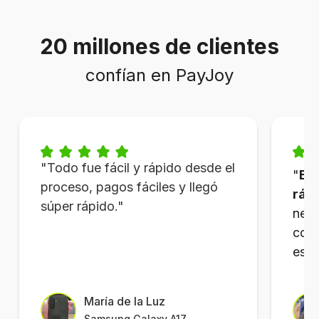
20 millones de clientes
confían en PayJoy
"Todo fue fácil y rápido desde el
"
Es 
proceso,
pagos fáciles y llegó
rápi
súper rápido.
"
nece
cone
es p
María de la Luz
Samsung Galaxy A17