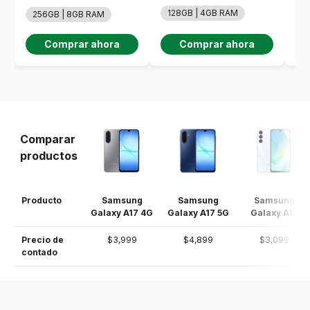
128GB | 4GB RAM
6
256GB | 8GB RAM
Comprar ahora
Comprar ahora
Comparar
productos
Producto
Samsung
Samsung
Samsung
Galaxy A17 4G
Galaxy A17 5G
Galaxy A16
Precio de
$3,999
$4,899
$3,099
contado