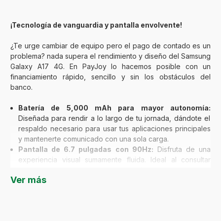
¡Tecnología de vanguardia y pantalla envolvente!
¿Te urge cambiar de equipo pero el pago de contado es un
problema? nada supera el rendimiento y diseño del Samsung
Galaxy A17 4G. En PayJoy lo hacemos posible con un
financiamiento rápido, sencillo y sin los obstáculos del
banco.
Batería de 5,000 mAh para mayor autonomía:
Diseñada para rendir a lo largo de tu jornada, dándote el
respaldo necesario para usar tus aplicaciones principales
y mantenerte comunicado con una sola carga.
Pantalla de 6.7 pulgadas con 90Hz:
Disfruta de una
experiencia visual sumamente fluida. Ideal al consultar
mapas, leer noticias o ver tus videos favoritos.
Ver más
Cámara de 50MP de alta claridad:
Captura momentos
importantes con gran nivel de detalle, logrando fotos y
videos de alta calidad tanto para tus recuerdos familiares
como para evidencia en tus labores.