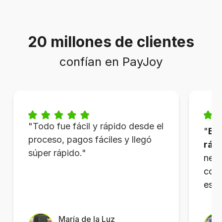
20 millones de clientes
confían en PayJoy
"Todo fue fácil y rápido desde el
"
Es 
proceso,
pagos fáciles y llegó
rápi
súper rápido.
"
nece
cone
es p
María de la Luz